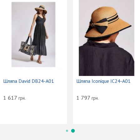
Шляпа David DB24-A01
Шляпа Iconique IC24-A01
1 617
1 797
грн.
грн.