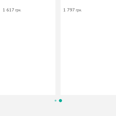
1 617
1 797
грн.
грн.