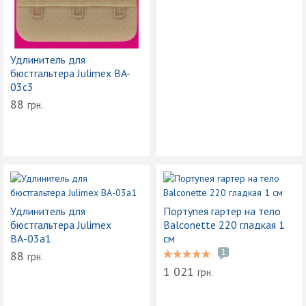
Удлинитель для
бюстгальтера Julimex BA-
03c3
88
грн.
Удлинитель для
Портупея гартер на тело
бюстгальтера Julimex
Balconette 220 гладкая 1
ВА-03a1
см
1
88
грн.
1 021
грн.