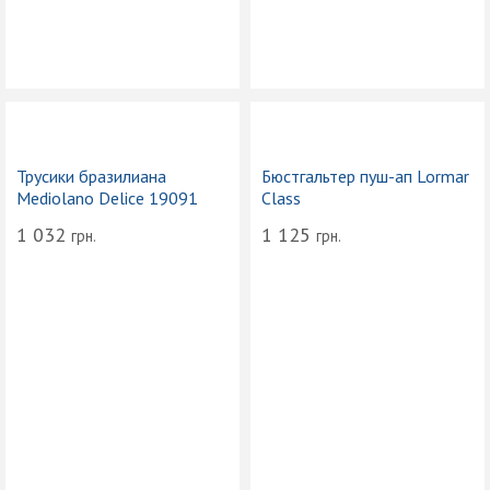
Трусики бразилиана
Бюстгальтер пуш-ап Lormar
Mediolano Delice 19091
Class
1 032
1 125
грн.
грн.