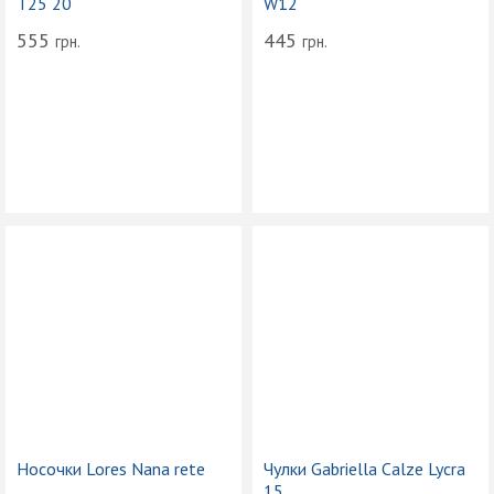
T25 20
W12
555
445
грн.
грн.
Носочки Lores Nana rete
Чулки Gabriella Calze Lycra
15