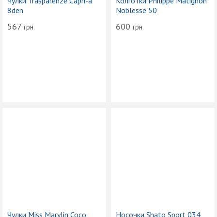
Чулки Trasparenze Capri-a
Колготки Philippe Matignon
8den
Noblesse 50
567
600
грн.
грн.
Чулки Miss Marylin Coco
Носочки Shato Sport 034