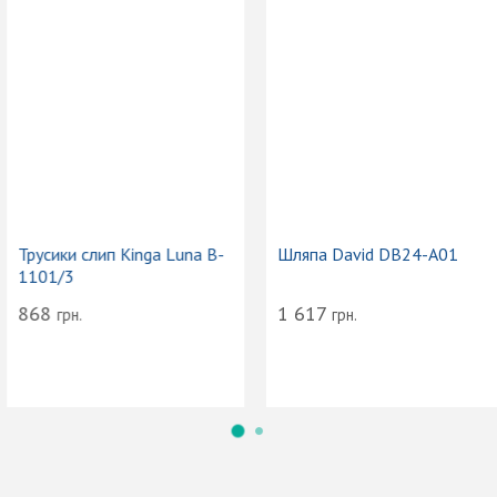
Сумка-тоут женская
Трусики слип Kinga Luna B-
Vacanze Italiane VI24-103
1101/3
2 174
868
грн.
грн.