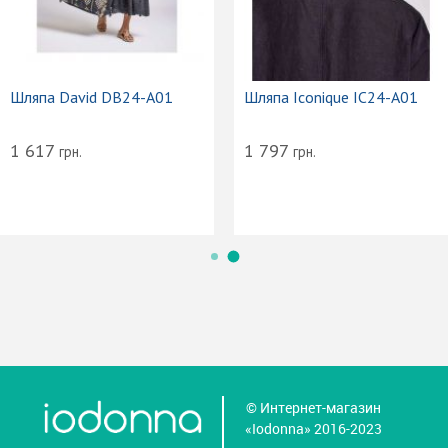
Шляпа David DB24-A01
Шляпа Iconique IC24-A01
1 617
1 797
грн.
грн.
© Интернет-магазин
«Iodonna» 2016-2023