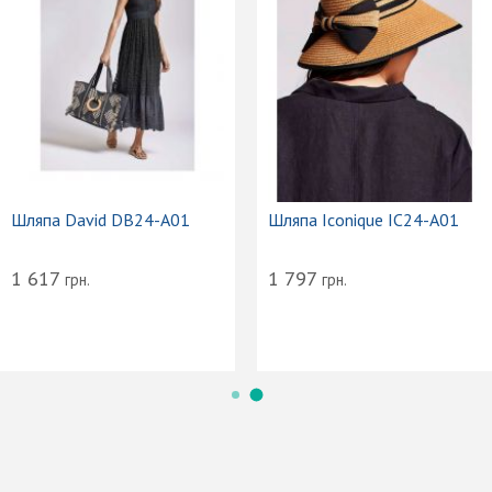
Шляпа David DB24-A01
Шляпа Iconique IC24-A01
1 617
1 797
грн.
грн.