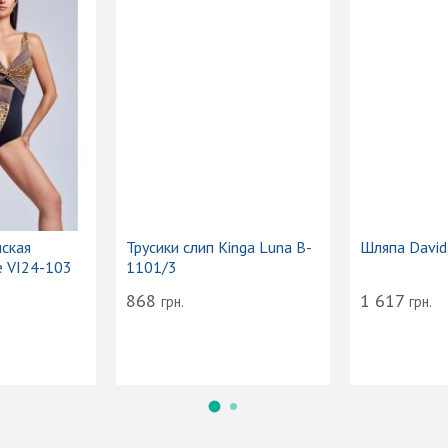
Сумка-тоут женская
Трусики слип Kinga Luna B-
Vacanze Italiane VI24-103
1101/3
2 174
868
грн.
грн.