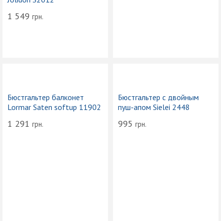
1 549
грн.
Бюстгальтер балконет
Бюстгальтер с двойным
Lormar Saten softup 11902
пуш-апом Sielei 2448
1 291
995
грн.
грн.