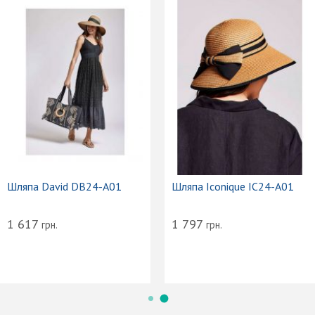
Шляпа David DB24-A01
Шляпа Iconique IC24-A01
1 617
1 797
грн.
грн.