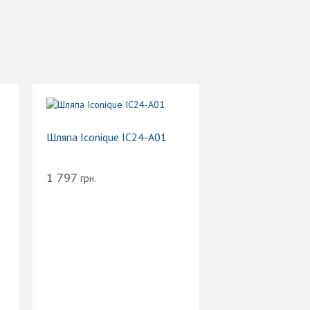
Шляпа Iconique IC24-A01
1 797
грн.