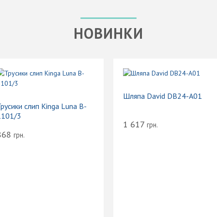
НОВИНКИ
Шляпа David DB24-A01
русики слип Kinga Luna B-
1101/3
1 617
грн.
868
грн.