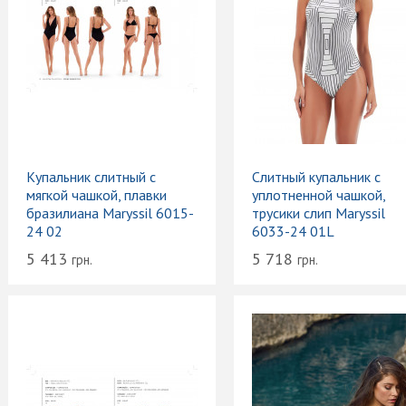
Купальник слитный с
Слитный купальник с
мягкой чашкой, плавки
уплотненной чашкой,
бразилиана Maryssil 6015-
трусики слип Maryssil
24 02
6033-24 01L
5 413
5 718
грн.
грн.