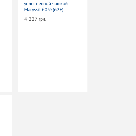
уплотненной чашкой
Maryssil 6035(62Е)
4 227
грн.