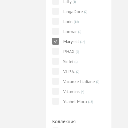
Lilly
(1)
LingaDore
(2)
Lorin
(18)
Lormar
(1)
Maryssil
(14)
PHAX
(2)
Sielei
(1)
V.I.P.A.
(2)
Vacanze Italiane
(7)
Vitamins
(4)
Ysabel Mora
(13)
Коллекция