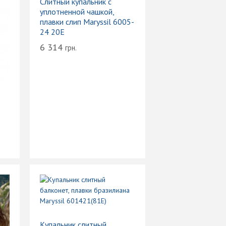
Слитный купальник с
уплотненной чашкой,
плавки слип Maryssil 6005-
24 20E
6 314
грн.
Купальник слитный