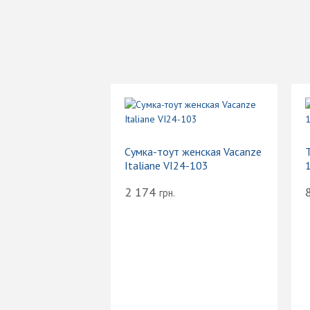
Сумка-тоут женская Vacanze
Т
Italiane VI24-103
2 174
грн.