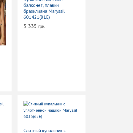
балконет, плавки
бразилиана Maryssil
601421(81E)
5 335
грн.
Слитный купальник с