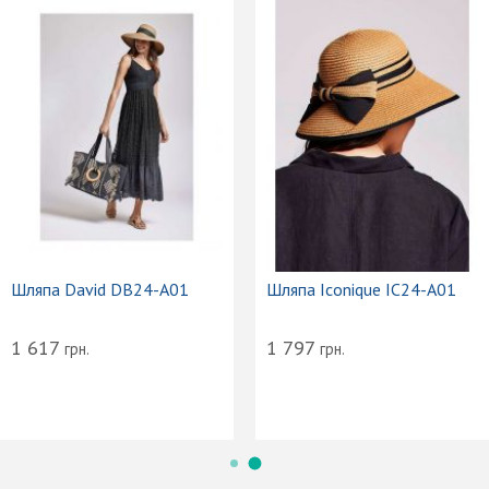
Шляпа David DB24-A01
Шляпа Iconique IC24-A01
1 617
1 797
грн.
грн.