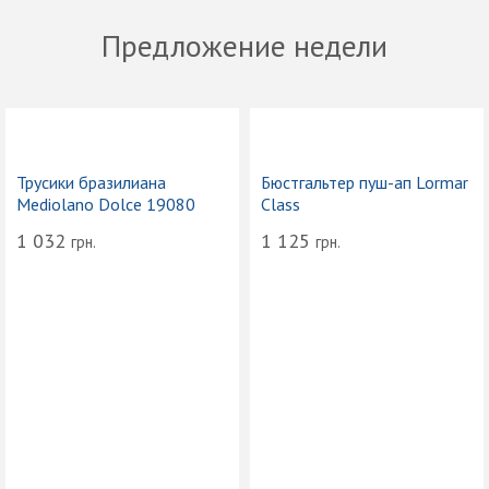
Предложение недели
Трусики бразилиана
Бюстгальтер пуш-ап Lormar
Mediolano Dolce 19080
Class
1 032
1 125
грн.
грн.