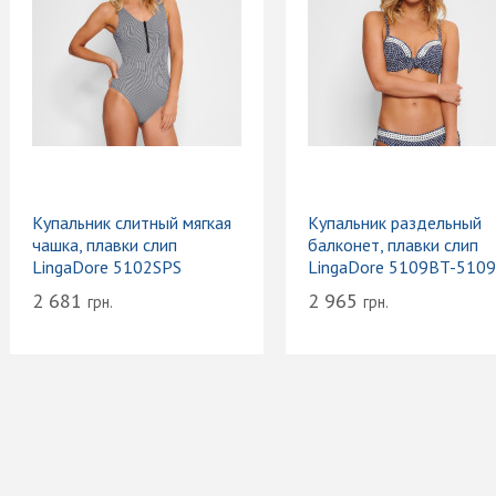
Купальник слитный мягкая
Купальник раздельный
чашка, плавки слип
балконет, плавки слип
LingaDore 5102SPS
LingaDore 5109BT-510
2 681
2 965
грн.
грн.