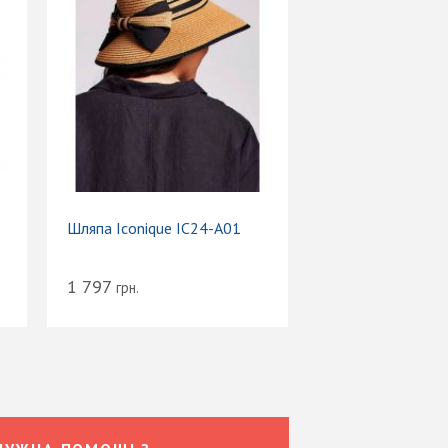
Шляпа Iconique IC24-A01
1 797
грн.