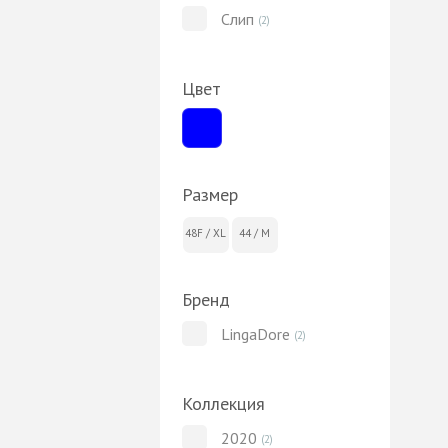
Слип
(2)
Цвет
Размер
48F / XL
44 / M
Бренд
LingaDore
(2)
Коллекция
2020
(2)