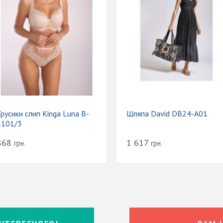
русики слип Kinga Luna B-
Шляпа David DB24-A01
1101/3
868
1 617
грн.
грн.