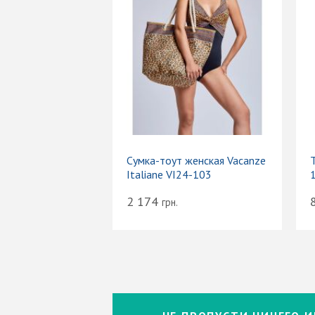
Сумка-тоут женская Vacanze
Т
Italiane VI24-103
2 174
грн.