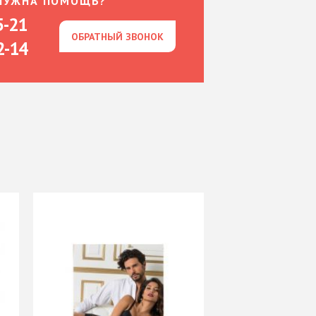
НУЖНА ПОМОЩЬ?
5-21
ОБРАТНЫЙ ЗВОНОК
ОБРАТНЫЙ ЗВОНОК
2-14