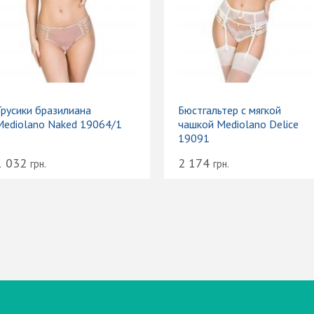
Трусики бразилиана
Бюстгальтер с мягкой
Mediolano Naked 19064/1
чашкой Mediolano Delice
19091
1 032
2 174
грн.
грн.