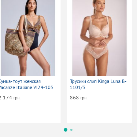
Сумка-тоут женская
Трусики слип Kinga Luna B-
Vacanze Italiane VI24-103
1101/3
2 174
868
грн.
грн.