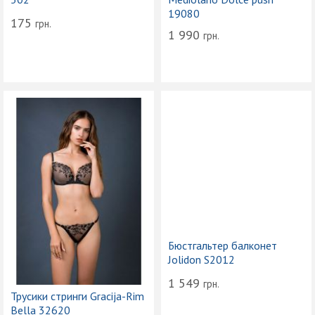
19080
175
грн.
1 990
грн.
Бюстгальтер балконет
Jolidon S2012
1 549
грн.
Трусики стринги Gracija-Rim
Bella 32620