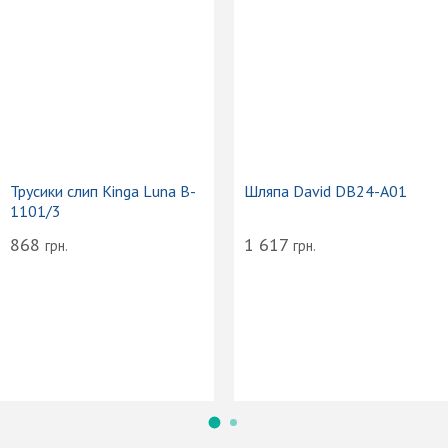
Трусики слип Kinga Luna B-
Шляпа David DB24-A01
1101/3
868
1 617
грн.
грн.