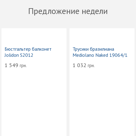
Предложение недели
Бюстгальтер балконет
Трусики бразилиана
Jolidon S2012
Mediolano Naked 19064/1
1 549
1 032
грн.
грн.