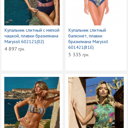
Купальник слитный с мягкой
Купальник слитный
чашкой, плавки бразилиана
балконет, плавки
Maryssil 602121(02)
бразилиана Maryssil
601421(81E)
4 897
грн.
5 335
грн.