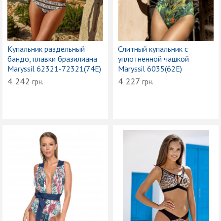
Купальник раздельный
Слитный купальник с
бандо, плавки бразилиана
уплотненной чашкой
Maryssil 62321-72321(74E)
Maryssil 6035(62Е)
4 242
4 227
грн.
грн.