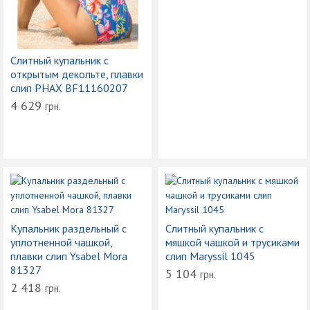
Слитный купальник с
открытым декольте, плавки
слип PHAX BF11160207
4 629
грн.
Купальник раздельный с
Слитный купальник с
уплотненной чашкой,
мяшкой чашкой и трусиками
плавки слип Ysabel Mora
слип Maryssil 1045
81327
5 104
грн.
2 418
грн.