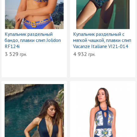
Купальник раздельный
Купальник раздельный с
бандо, плавки слип Jolidon
мягкой чашкой, плавки слип
RF124i
Vacanze Italiane VI21-014
3 529
4 932
грн.
грн.