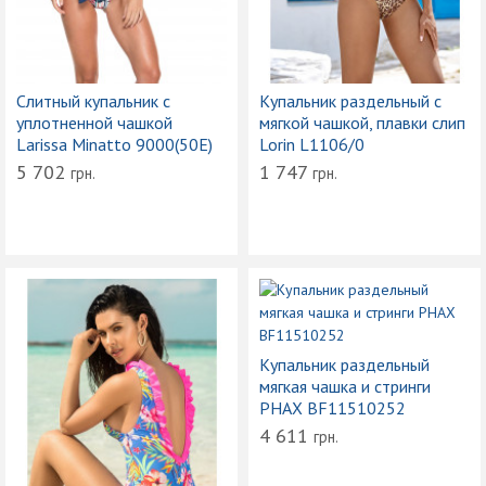
Слитный купальник с
Купальник раздельный с
уплотненной чашкой
мягкой чашкой, плавки слип
Larissa Minatto 9000(50Е)
Lorin L1106/0
5 702
1 747
грн.
грн.
Купальник раздельный
мягкая чашка и стринги
PHAX BF11510252
4 611
грн.