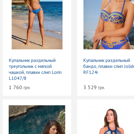
Купальник раздельный
Купальник раздельный
треугольник с мягкой
бандо, плавки слип Jolid
чашкой, плавки слип Lorin
RF124i
L1047/8
1 760
3 529
грн.
грн.