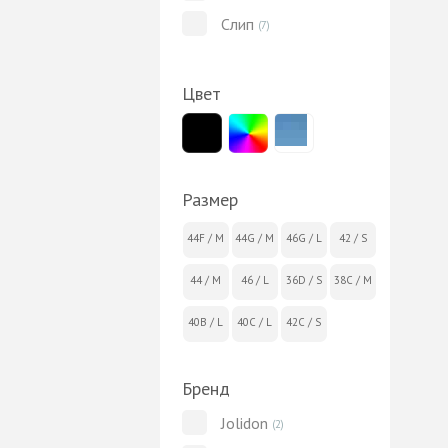
Слип
(7)
Цвет
Размер
44F / M
44G / M
46G / L
42 / S
44 / M
46 / L
36D / S
38C / M
40B / L
40C / L
42C / S
Бренд
Jolidon
(2)