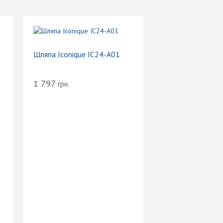
Шляпа Iconique IC24-A01
1 797
грн.