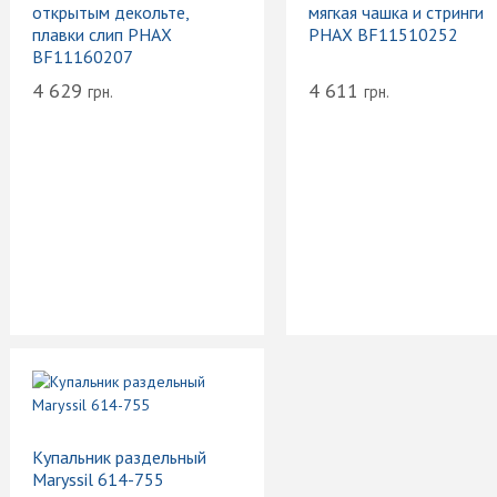
открытым декольте,
мягкая чашка и стринги
плавки слип PHAX
PHAX BF11510252
BF11160207
4 629
4 611
грн.
грн.
Купальник раздельный
Maryssil 614-755