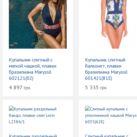
Купальник слитный с
Купальник слитный
мягкой чашкой, плавки
балконет, плавки
бразилиана Maryssil
бразилиана Maryssil
602121(02)
601421(81E)
4 897
5 335
грн.
грн.
Купальник раздельный
Слитный купальник с