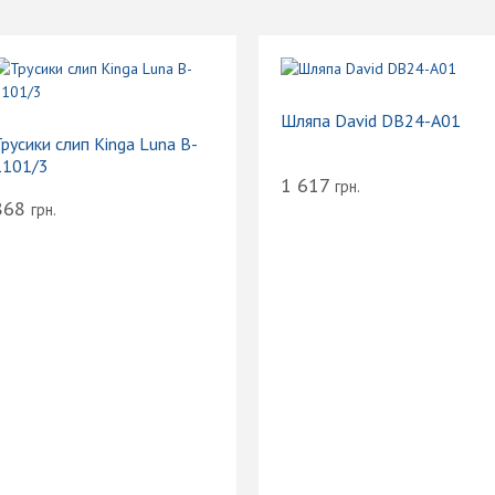
Шляпа David DB24-A01
русики слип Kinga Luna B-
1101/3
1 617
грн.
868
грн.