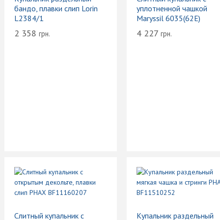
бандо, плавки слип Lorin
уплотненной чашкой
L2384/1
Maryssil 6035(62Е)
2 358
4 227
грн.
грн.
Слитный купальник с
Купальник раздельный