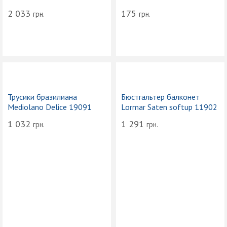
2 033
175
грн.
грн.
Трусики бразилиана
Бюстгальтер балконет
Mediolano Delice 19091
Lormar Saten softup 11902
1 032
1 291
грн.
грн.