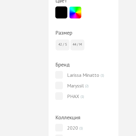
Цвет
Размер
42 / S
44 / M
Бренд
Larissa Minatto
(1)
Maryssil
(2)
PHAX
(1)
Коллекция
2020
(1)