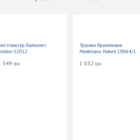
Бюстгальтер балконет
Трусики бразилиана
Jolidon S2012
Mediolano Naked 19064/1
1 549
1 032
грн.
грн.