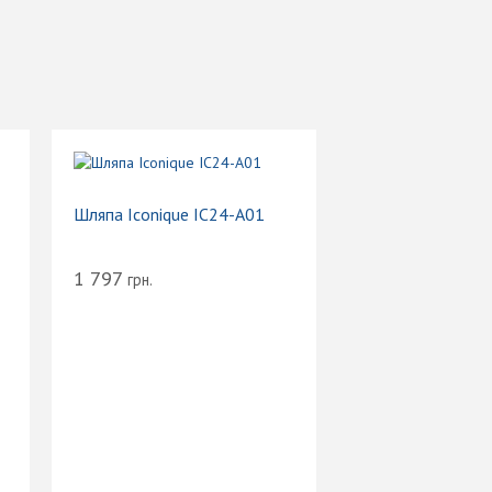
Шляпа Iconique IC24-A01
1 797
грн.