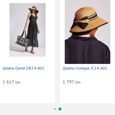
Шляпа David DB24-A01
Шляпа Iconique IC24-A01
1 617
1 797
грн.
грн.