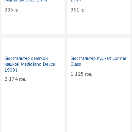
995
961
грн.
грн.
Бюстгальтер с мягкой
Бюстгальтер пуш-ап Lormar
чашкой Mediolano Delice
Class
19091
1 125
грн.
2 174
грн.