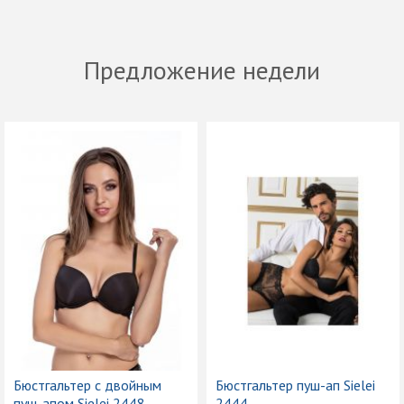
Предложение недели
Бюстгальтер с двойным
Бюстгальтер пуш-ап Sielei
пуш-апом Sielei 2448
2444