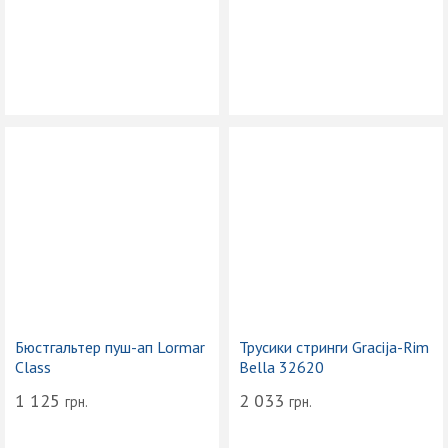
Бюстгальтер пуш-ап Lormar
Трусики стринги Gracija-Rim
Class
Bella 32620
1 125
2 033
грн.
грн.