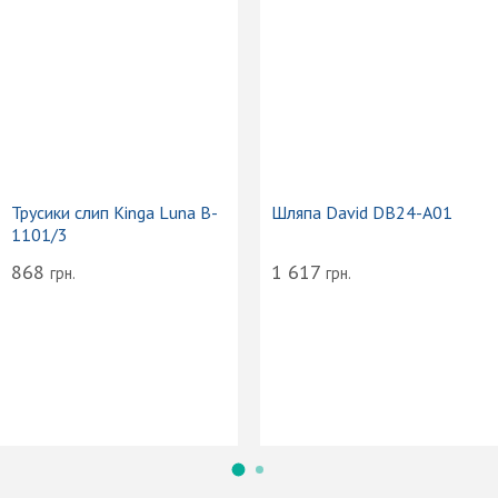
Трусики слип Kinga Luna B-
Шляпа David DB24-A01
1101/3
868
1 617
грн.
грн.