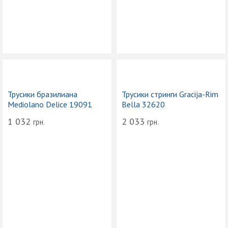
Трусики бразилиана
Трусики стринги Gracija-Rim
Mediolano Delice 19091
Bella 32620
1 032
2 033
грн.
грн.