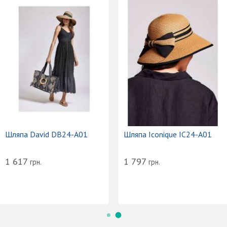
Шляпа David DB24-A01
Шляпа Iconique IC24-A01
1 617
1 797
грн.
грн.