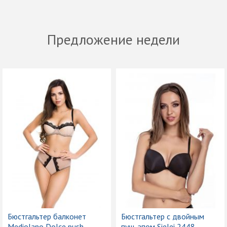
Предложение недели
Бюстгальтер балконет
Бюстгальтер с двойным
Mediolano Dolce push
пуш-апом Sielei 2448