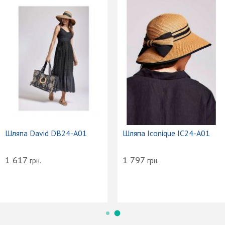
Шляпа David DB24-A01
Шляпа Iconique IC24-A01
1 617
1 797
грн.
грн.