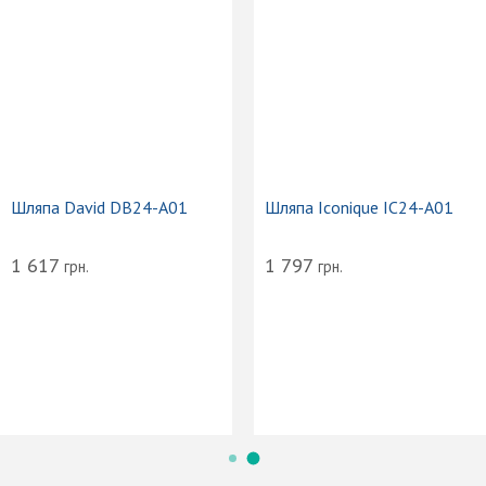
Шляпа David DB24-A01
Шляпа Iconique IC24-A01
1 617
1 797
грн.
грн.