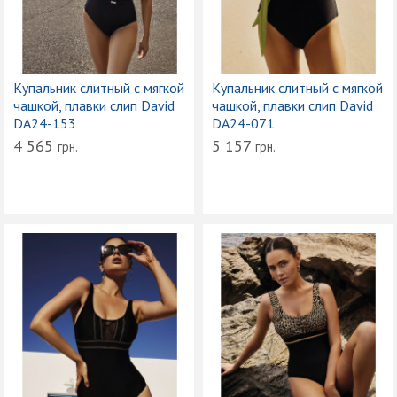
Купальник слитный с мягкой
Купальник слитный с мягкой
чашкой, плавки слип David
чашкой, плавки слип David
DA24-153
DA24-071
4 565
5 157
грн.
грн.