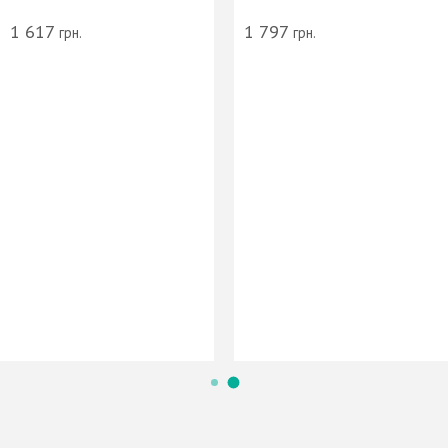
1 617
1 797
грн.
грн.