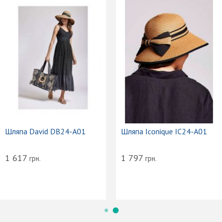
Шляпа David DB24-A01
Шляпа Iconique IC24-A01
1 617
1 797
грн.
грн.