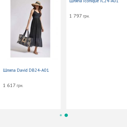
Шляпа Iconique IC24-A01
1 797
грн.
Шляпа David DB24-A01
1 617
грн.