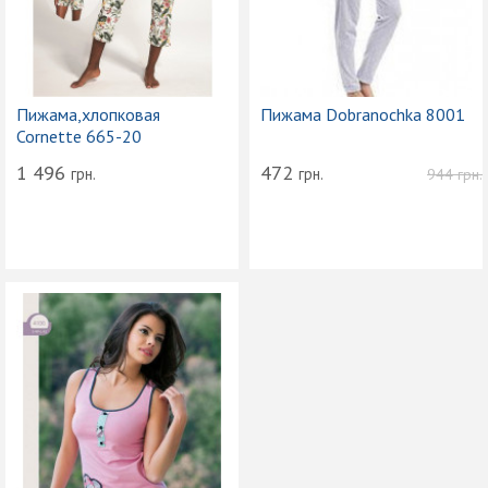
Пижама,хлопковая
Пижама Dobranochka 8001
Cornette 665-20
1 496
472
грн.
грн.
944
грн.