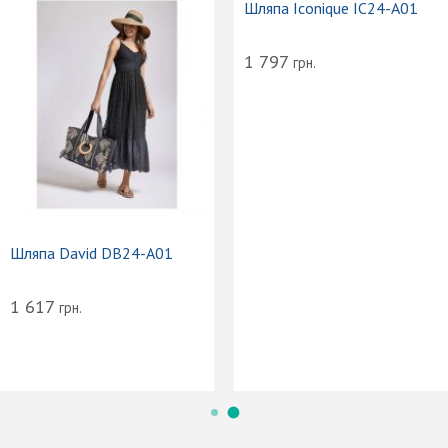
Шляпа Iconi
1 797
грн.
inga Luna B-
Шляпа David DB24-A01
1 617
грн.