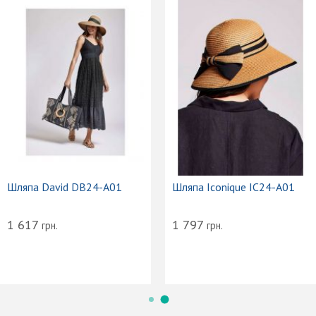
Шляпа David DB24-A01
Шляпа Iconique IC24-A01
1 617
1 797
грн.
грн.