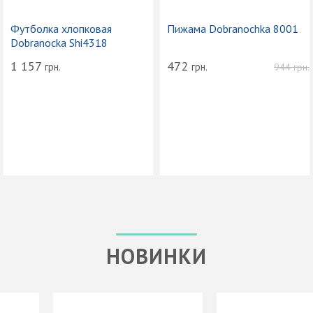
Футболка хлопковая
Пижама Dobranochka 8001
Dobranocka Shi4318
1 157
472
грн.
грн.
944
грн.
НОВИНКИ