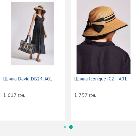
Шляпа David DB24-A01
Шляпа Iconique IC24-A01
1 617
1 797
грн.
грн.