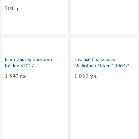
701
грн.
Бюстгальтер балконет
Трусики бразилиана
Jolidon S2012
Mediolano Naked 19064/1
1 549
1 032
грн.
грн.