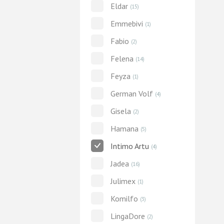
Eldar
(15)
Emmebivi
(1)
Fabio
(2)
Felena
(14)
Feyza
(1)
German Volf
(4)
Gisela
(2)
Hamana
(5)
Intimo Artu
(4)
Jadea
(16)
Julimex
(1)
Komilfo
(3)
LingaDore
(2)