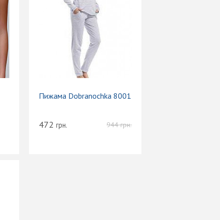
Пижама Dobranochka 8001
472
грн.
944
грн.