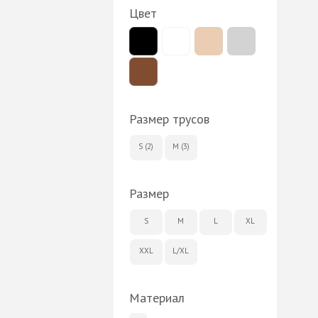
Цвет
Размер трусов
S (2)
M (3)
Размер
S
M
L
XL
XXL
L/XL
Материал