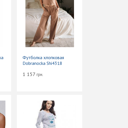
ka
Футболка хлопковая
Dobranocka Shi4318
1 157
грн.