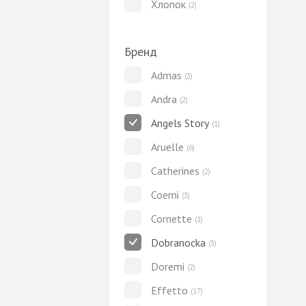
Хлопок
(2)
Бренд
Admas
(3)
Andra
(2)
Angels Story
(1)
Aruelle
(6)
Catherines
(2)
Coemi
(3)
Cornette
(1)
Dobranocka
(3)
Doremi
(2)
Effetto
(17)