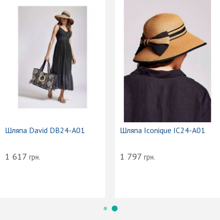
Шляпа David DB24-A01
Шляпа Iconique IC24-A01
1 617
1 797
грн.
грн.