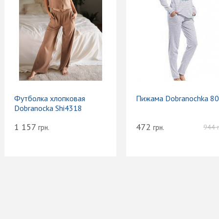
Футболка хлопковая
Пижама Dobranochka 8
Dobranocka Shi4318
1 157
472
грн.
грн.
944