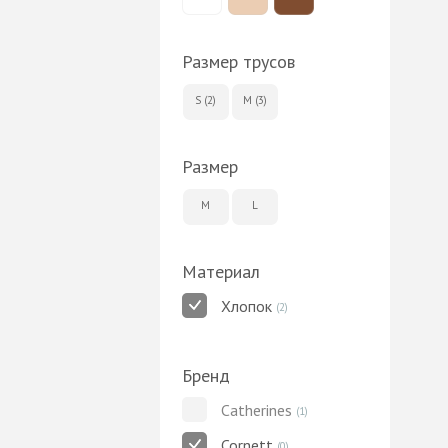
Размер трусов
S (2)
M (3)
Размер
M
L
Материал
Хлопок
(2)
Бренд
Catherines
(1)
Cornett
(0)