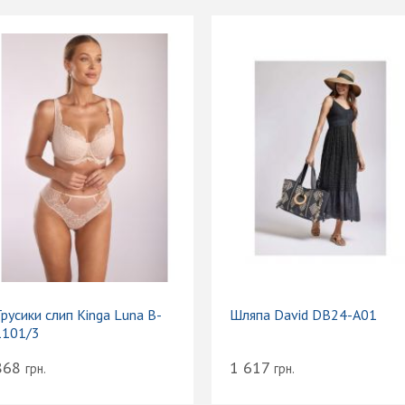
русики слип Kinga Luna B-
Шляпа David DB24-A01
1101/3
868
1 617
грн.
грн.