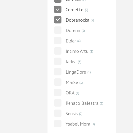
Cornette
(0)
Dobranocka
(2)
Doremi
(1)
Eldar
(6)
Intimo Artu
(1)
Jadea
(3)
LingaDore
(1)
MarSe
(1)
ORA
(4)
Renato Balestra
(1)
Sensis
(2)
Ysabel Mora
(1)