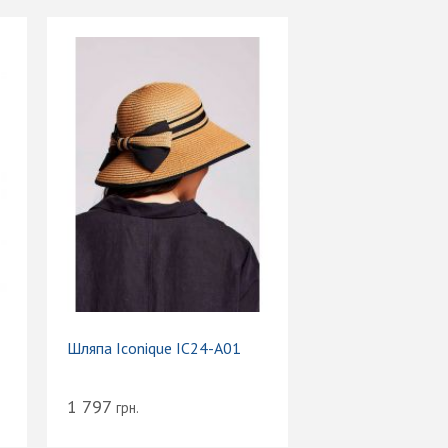
Шляпа Iconique IC24-A01
1 797
грн.