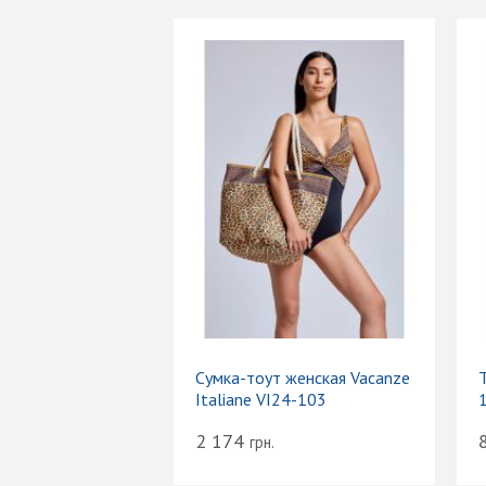
Сумка-тоут женская Vacanze
Т
Italiane VI24-103
2 174
грн.