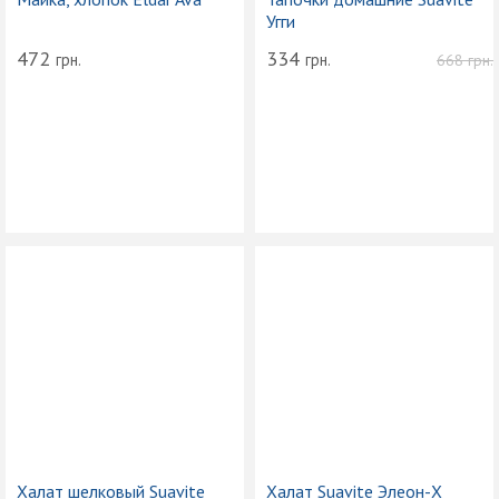
Угги
472
334
грн.
грн.
668
грн.
Халат шелковый Suavite
Халат Suavite Элеон-Х