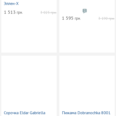
Эллен-Х
1
1 513
грн.
3 025
грн.
1 595
грн.
3 190
грн.
Сорочка Eldar Gabriella
Пижама Dobranochka 8001