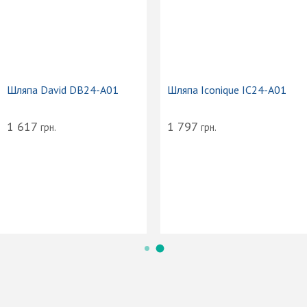
Шляпа David DB24-A01
Шляпа Iconique IC24-A01
1 617
1 797
грн.
грн.