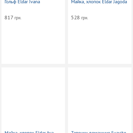
Гольф Eldar Ivana
Майка, хлопок Eldar Jagoda
817
528
грн.
грн.
Майка, хлопок Eldar Ava
Тапочки домашние Suavite