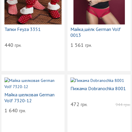
Тапки Feyza 3351
Майка,шёлк German Volf
0013
440
1 561
грн.
грн.
Пижама Dobranochka 8001
Майка шелковая German
Volf 7320-12
472
грн.
944
грн.
1 640
грн.