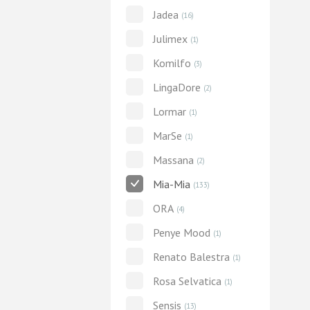
Jadea
(16)
Julimex
(1)
Komilfo
(3)
LingaDore
(2)
Lormar
(1)
MarSe
(1)
Massana
(2)
Mia-Mia
(133)
ORA
(4)
Penye Mood
(1)
Renato Balestra
(1)
Rosa Selvatica
(1)
Sensis
(13)