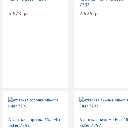
7293
3 678
2 926
грн.
грн.
Атласная сорочка Mia-Mia
Атласная пижама Mia-M
Ester 7291
Ester 7292