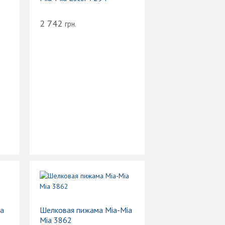
2 742
грн.
ia
Шелковая пижама Mia-Mia
Mia 3862