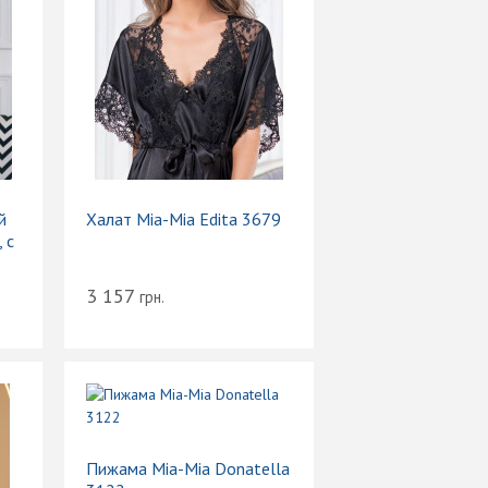
й
Халат Mia-Mia Edita 3679
 с
3 157
грн.
Пижама Mia-Mia Donatella