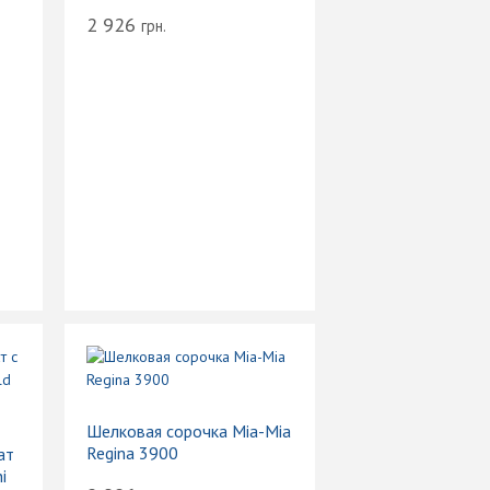
2 926
грн.
Шелковая сорочка Mia-Mia
Regina 3900
ат
i