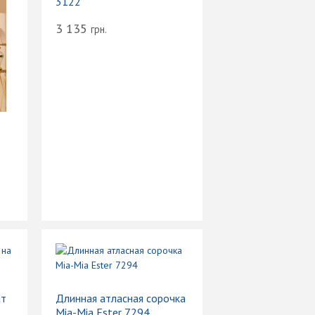
3122
3 135
грн.
ат
Длинная атласная сорочка
Mia-Mia Ester 7294