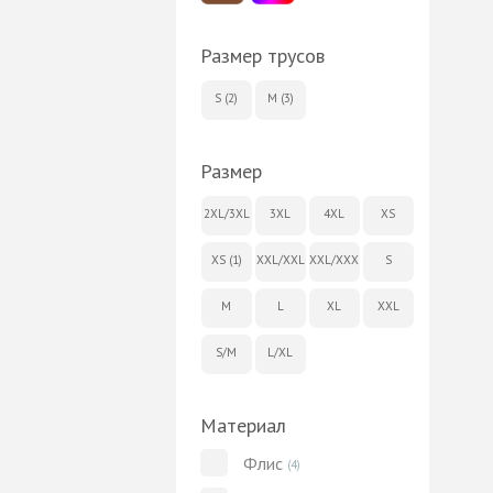
Размер трусов
S (2)
M (3)
Размер
2XL/3XL
3XL
4XL
XS
XS (1)
XXL/XXL
XXL/XXXL
S
M
L
XL
XXL
S/M
L/XL
Материал
Флис
(4)