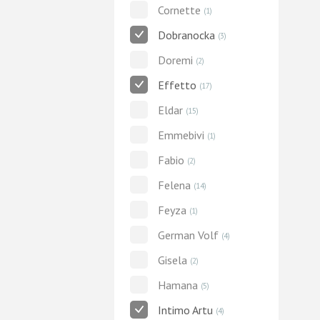
Cornette
(1)
Dobranocka
(3)
Doremi
(2)
Effetto
(17)
Eldar
(15)
Emmebivi
(1)
Fabio
(2)
Felena
(14)
Feyza
(1)
German Volf
(4)
Gisela
(2)
Hamana
(5)
Intimo Artu
(4)