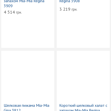
запахом Mia-Mia Regina
Regina 3908
3909
3 219
грн.
4 514
грн.
Шелковая пижама Mia-Mia
Короткий шелковый халат с
Gina 3812
запахом Mia-Mia Regina