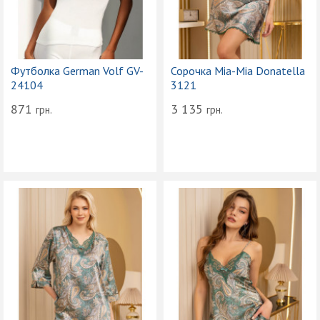
Футболка German Volf GV-
Сорочка Mia-Mia Donatella
24104
3121
871
3 135
грн.
грн.