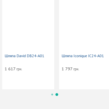
Сумка-тоут женская
Трусики слип Kinga Luna B-
Vacanze Italiane VI24-103
1101/3
2 174
868
грн.
грн.