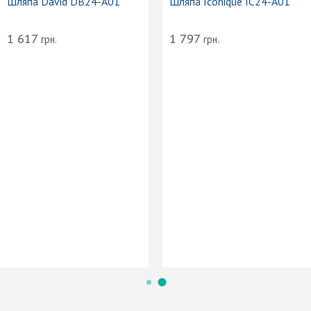
Шляпа David DB24-A01
Шляпа Iconique IC24-A01
1 617
1 797
грн.
грн.