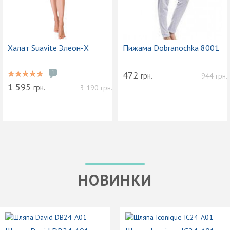
Халат Suavite Элеон-Х
Пижама Dobranochka 8001
1
472
грн.
944
грн.
1 595
грн.
3 190
грн.
НОВИНКИ