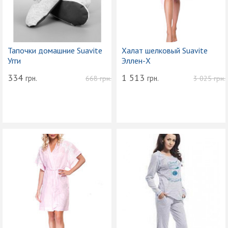
Тапочки домашние Suavite
Халат шелковый Suavite
Угги
Эллен-Х
334
1 513
грн.
грн.
668
грн.
3 025
грн.