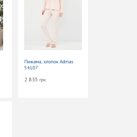
Пижама, хлопок Admas
54107
2 835
грн.