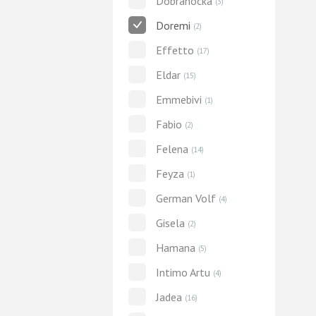
Dobranocka
(3)
Doremi
(2)
Effetto
(17)
Eldar
(15)
Emmebivi
(1)
Fabio
(2)
Felena
(14)
Feyza
(1)
German Volf
(4)
Gisela
(2)
Hamana
(5)
Intimo Artu
(4)
Jadea
(16)