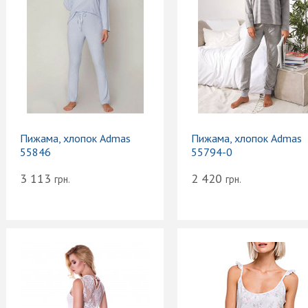
Пижама, хлопок Admas
Пижама, хлопок Admas
55846
55794-0
3 113
2 420
грн.
грн.