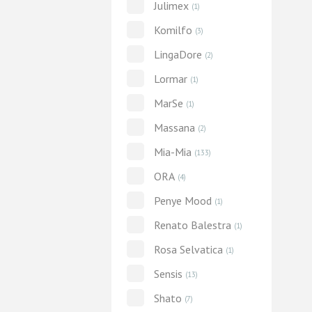
Julimex
(1)
Komilfo
(3)
LingaDore
(2)
Lormar
(1)
MarSe
(1)
Massana
(2)
Mia-Mia
(133)
ORA
(4)
Penye Mood
(1)
Renato Balestra
(1)
Rosa Selvatica
(1)
Sensis
(13)
Shato
(7)