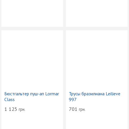
Бюстгальтер пуш-ап Lormar
Трусы бразилиана Leilieve
Class
997
1 125
701
грн.
грн.