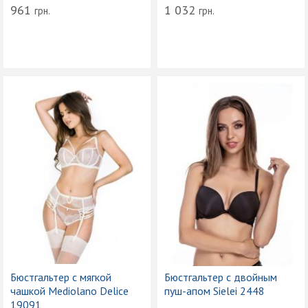
961
1 032
грн.
грн.
Бюстгальтер с мягкой
Бюстгальтер с двойным
чашкой Mediolano Delice
пуш-апом Sielei 2448
19091