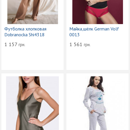
Футболка хлопковая
Майка,шёлк German Volf
Dobranocka Shi4318
0013
1 157
1 561
грн.
грн.