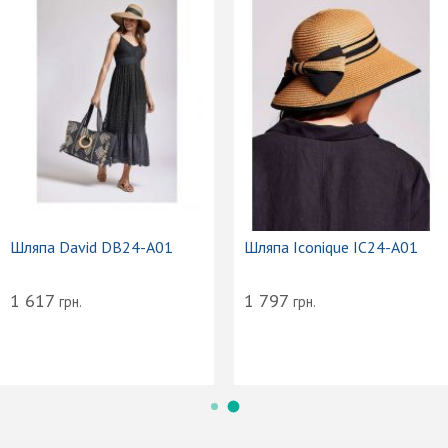
Шляпа David DB24-A01
Шляпа Iconique IC24-A01
1 617
1 797
грн.
грн.