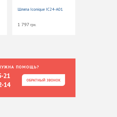
Шляпа Iconique IC24-A01
1 797
грн.
НУЖНА ПОМОЩЬ?
5-21
ОБРАТНЫЙ ЗВОНОК
ОБРАТНЫЙ ЗВОНОК
2-14