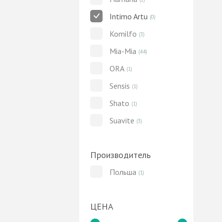
Intimo Artu
(0)
Komilfo
(3)
Mia-Mia
(44)
ORA
(1)
Sensis
(1)
Shato
(1)
Suavite
(3)
Производитель
Польша
(1)
ЦЕНА