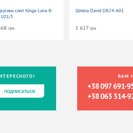
русики слип Kinga Luna B-
Шляпа David DB24-A01
1101/3
868
1 617
грн.
грн.
НТЕРЕСНОГО!
ВАМ 
+38 097 691-9
ПОДПИСАТЬСЯ
ПОДПИСАТЬСЯ
+38 063 314-9