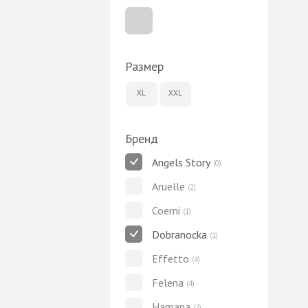
Размер
XL
XXL
Бренд
Angels Story
(0)
Aruelle
(2)
Coemi
(1)
Dobranocka
(1)
Effetto
(4)
Felena
(4)
Hamana
(2)