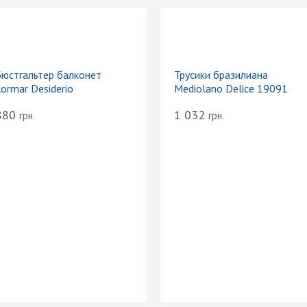
Бюстгальтер балконет
Трусики бразилиана
ormar Desiderio
Mediolano Delice 19091
880
1 032
грн.
грн.