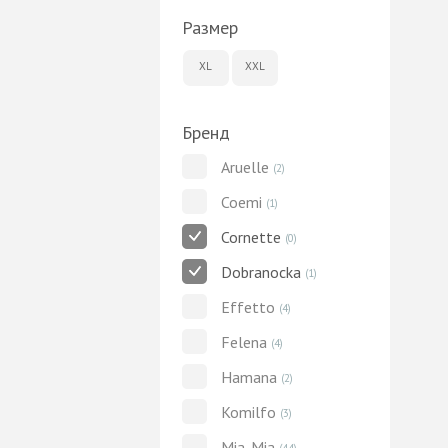
Размер
XL
XXL
Бренд
Aruelle
(2)
Coemi
(1)
Cornette
(0)
Dobranocka
(1)
Effetto
(4)
Felena
(4)
Hamana
(2)
Komilfo
(3)
Mia-Mia
(44)