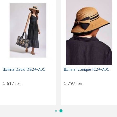
Шляпа David DB24-A01
Шляпа Iconique IC24-A01
1 617
1 797
грн.
грн.