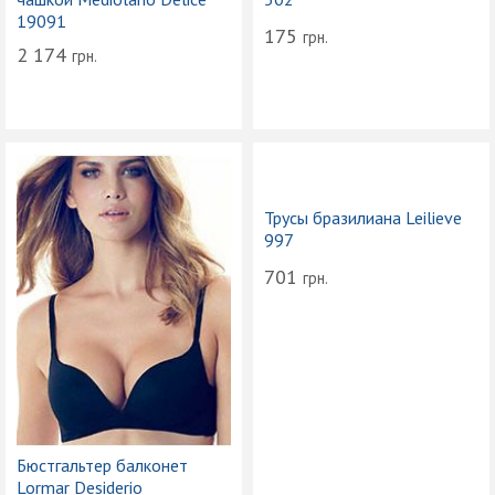
19091
175
грн.
2 174
грн.
Трусы бразилиана Leilieve
997
701
грн.
Бюстгальтер балконет
Lormar Desiderio