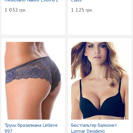
1 032
1 125
грн.
грн.
Трусы бразилиана Leilieve
Бюстгальтер балконет
997
Lormar Desiderio