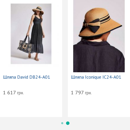
Шляпа David DB24-A01
Шляпа Iconique IC24-A01
1 617
1 797
грн.
грн.