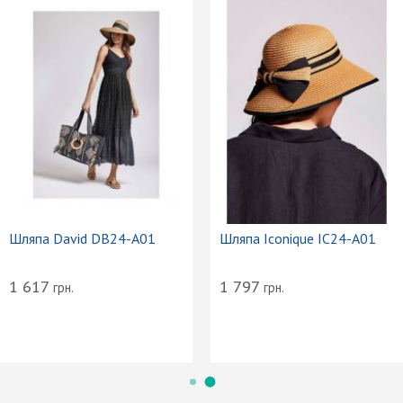
Шляпа David DB24-A01
Шляпа Iconique IC24-A01
1 617
1 797
грн.
грн.