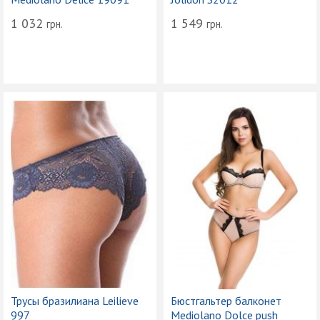
1 032
1 549
грн.
грн.
Трусы бразилиана Leilieve
Бюстгальтер балконет
997
Mediolano Dolce push