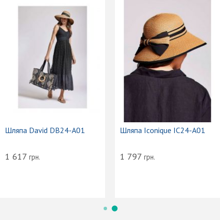
Шляпа David DB24-A01
Шляпа Iconique IC24-A01
1 617
1 797
грн.
грн.