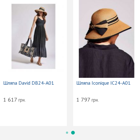
Шляпа David DB24-A01
Шляпа Iconique IC24-A01
1 617
1 797
грн.
грн.