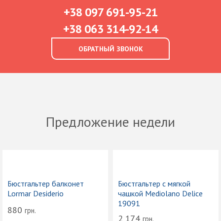
+38 097 691-95-21
+38 063 314-92-14
ОБРАТНЫЙ ЗВОНОК
Предложение недели
Бюстгальтер балконет
Бюстгальтер с мягкой
Lormar Desiderio
чашкой Mediolano Delice
19091
880
грн.
2 174
грн.