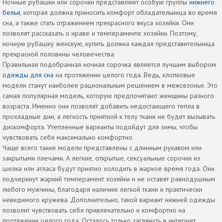
Ночные рубашки или сорочки представляют особую группы
нижнего
белья
, которая должна приносить комфорт обладательница во время
сна, а также стать отражением прекрасного вкуса хозяйки. Они
позволят рассказать о нраве и темпераменте хозяйки. Поэтому,
ночную рубашку женскую, купить должна каждая представительница
прекрасной половины человечества.
Правильная подобранная ночная сорочка является лучшим выбором
одежды для сна
на протяжении целого года. Ведь, хлопковые
модели станут наиболее рациональным решением в межсезонье. Это
самая популярная модель, которую предпочитают женщины разного
возраста. Именно они позволят добавить недостающего тепла в
прохладные дни, а легкость приятной к телу ткани не будет вызывать
дискомфорта. Утепленные варианты подойдут для зимы, чтобы
чувствовать себя максимально комфортно.
Чаще всего такие модели представлены с длинным рукавом или
закрытыми плечами. А легкие, открытые, сексуальные сорочки из
шелка или атласа будут приятно холодить в жаркое время года. Они
подчеркнут жаркий темперамент хозяйки и не оставят равнодушным
любого мужчины, благодаря наличию легкой ткани и практически
невидимого кружева. Дополнительно, такой вариант нижней одежды
позволит чувствовать себя привлекательно и комфортно на
протяжении целого года. Осталось только заглянуть в интернет