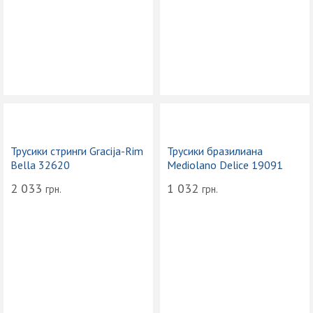
Трусики стринги Gracija-Rim
Трусики бразилиана
Bella 32620
Mediolano Delice 19091
2 033
1 032
грн.
грн.