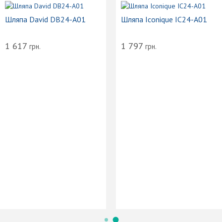
Шляпа David DB24-A01
Шляпа Iconique IC24
 B-
1 617
1 797
грн.
грн.