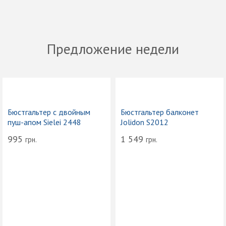
Предложение недели
Бюстгальтер с двойным
Бюстгальтер балконет
пуш-апом Sielei 2448
Jolidon S2012
995
1 549
грн.
грн.